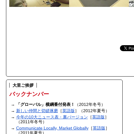
大里ご挨拶
バックナンバー
「グローバル」横綱番付発表！
（2012年冬号）
新しい仲間と切磋琢磨
［
英語版
］（2012年夏号）
今年の10大ニュース表・裏バージョン
［
英語版
］
（2011年冬号）
Communicate Locally, Market Globally
［
英語版
］
（2011年夏号）